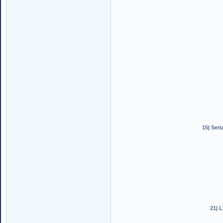
15| Seri
21| 