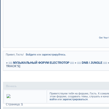
Get Your 
Привет, Гость!
Войдите
или
зарегистрируйтесь
.
»
:::: МУЗЫКАЛЬНЫЙ ФОРУМ ELECTROTOP ::::
»
:::: DNB / JUNGLE ::::
TRACK'S]
Профиль
Приветствуем тебя на форуме, Гость. К сожал
этом форуме, создавать темы, слушать и кача
войти
или
зарегистрироваться
.
Страница:
1