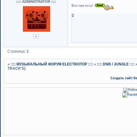
:::: ADMINISTRATOR ::::
Все там есть!
0
Страница:
1
»
:::: МУЗЫКАЛЬНЫЙ ФОРУМ ELECTROTOP ::::
»
:::: DNB / JUNGLE ::::
TRACK'S]
Создать сайт б