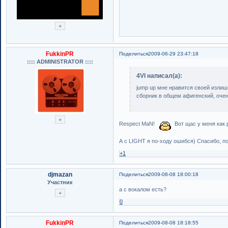
FukkinPR
Поделиться
2009-06-29 23:47:18
:::: ADMINISTRATOR ::::
4VI написал(а):
jump up мне нравится своей излишн
сборник в общем афигенский, оче
Respect MaN!
Вот щас у меня как 
А с LIGHT я по-ходу ошибся) Спасибо, п
+1
djmazan
Поделиться
2009-08-08 18:00:18
Участник
а с вокалом есть?
0
FukkinPR
Поделиться
2009-08-08 18:18:55