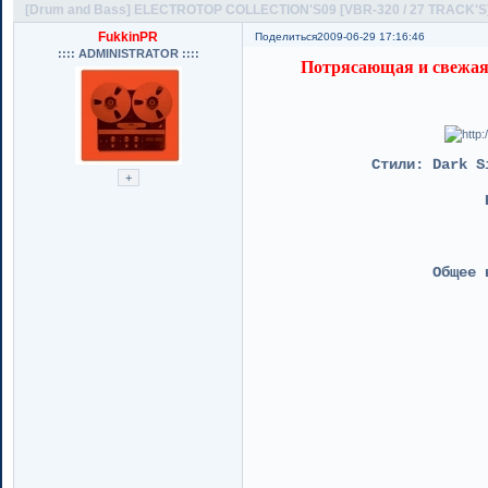
[Drum and Bass] ELECTROTOP COLLECTION'S09 [VBR-320 / 27 TRACK'S
FukkinPR
Поделиться
2009-06-29 17:16:46
:::: ADMINISTRATOR ::::
Потрясающая и свежая 
Стили: Dark S
Общее 