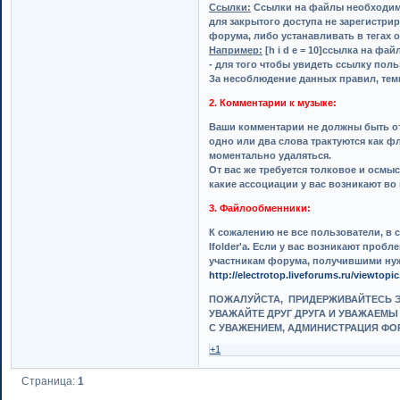
Ссылки:
Ссылки на файлы необходимо пр
для закрытого доступа не зарегистри
форума, либо устанавливать в тегах 
Например:
[h i d e = 10]ссылка на фай
- для того чтобы увидеть ссылку пол
За несоблюдение данных правил, тем
2. Комментарии к музыке:
Ваши комментарии не должны быть отп
одно или два слова трактуются как ф
моментально удаляться.
От вас же требуется толковое и осмы
какие ассоциации у вас возникают во
3. Файлообменники:
К сожалению не все пользователи, в 
Ifolder'а. Если у вас возникают проб
участникам форума, получившими нуж
http://electrotop.liveforums.ru/viewtop
ПОЖАЛУЙСТА, ПРИДЕРЖИВАЙТЕСЬ Э
УВАЖАЙТЕ ДРУГ ДРУГА И УВАЖАЕМЫ
С УВАЖЕНИЕМ, АДМИНИСТРАЦИЯ ФО
+1
Страница:
1