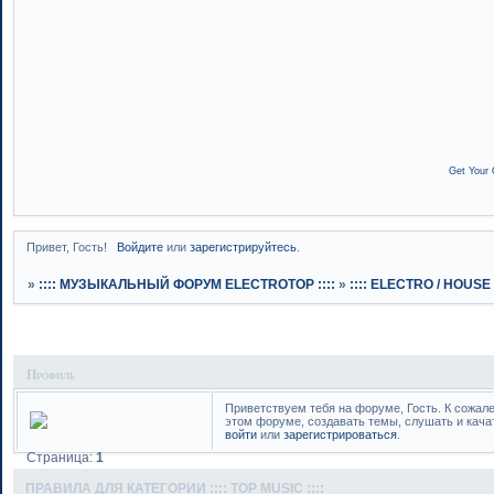
Get Your 
Привет, Гость!
Войдите
или
зарегистрируйтесь
.
»
:::: МУЗЫКАЛЬНЫЙ ФОРУМ ELECTROTOP ::::
»
:::: ELECTRO / HOUSE :
Профиль
Приветствуем тебя на форуме, Гость. К сожал
этом форуме, создавать темы, слушать и кача
войти
или
зарегистрироваться
.
Страница:
1
ПРАВИЛА ДЛЯ КАТЕГОРИИ :::: TOP MUSIC ::::