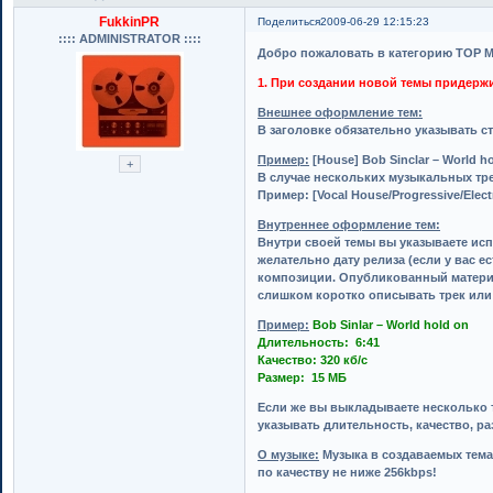
FukkinPR
Поделиться
2009-06-29 12:15:23
:::: ADMINISTRATOR ::::
Добро пожаловать в категорию TOP M
1. При создании новой темы придерж
Внешнее оформление тем:
В заголовке обязательно указывать 
Пример:
[House] Bob Sinclar – World ho
В случае нескольких музыкальных тр
Пример: [Vocal House/Progressive/Electr
Внутреннее оформление тем:
Внутри своей темы вы указываете исп
желательно дату релиза (если у вас е
композиции. Опубликованный материа
слишком коротко описывать трек или
Пример:
Bob Sinlar – World hold on
Длительность: 6:41
Качество: 320 кб/с
Размер: 15 МБ
Если же вы выкладываете несколько 
указывать длительность, качество, ра
О музыке:
Музыка в создаваемых тема
по качеству не ниже 256kbps!