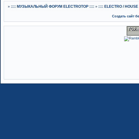
»
:::: МУЗЫКАЛЬНЫЙ ФОРУМ ELECTROTOP ::::
»
:::: ELECTRO / HOUSE :
Создать сайт б