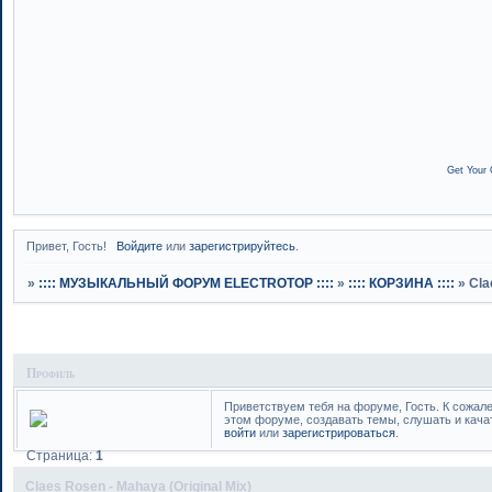
Get Your 
Привет, Гость!
Войдите
или
зарегистрируйтесь
.
»
:::: МУЗЫКАЛЬНЫЙ ФОРУМ ELECTROTOP ::::
»
:::: КОРЗИНА ::::
»
Cla
Профиль
Приветствуем тебя на форуме, Гость. К сожал
этом форуме, создавать темы, слушать и кача
войти
или
зарегистрироваться
.
Страница:
1
Claes Rosen - Mahaya (Original Mix)