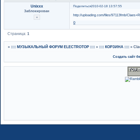
Unixxx
Поделиться
2010-02-18 13:57:55
Заблокирован
http://uploading.com/files/97113fmb/Cla
0
Страница:
1
»
:::: МУЗЫКАЛЬНЫЙ ФОРУМ ELECTROTOP ::::
»
:::: КОРЗИНА ::::
»
Cla
Создать сайт б