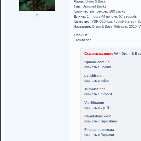
Жанр:
Drum & Bass
Тип:
Unmixed tracks
Количество треков:
160 tracks
Длина:
14 hours 44 minutes 57 seconds
Качество:
VBR-320kbps / Joint-Stereo - S
Название:
Drum & Bass Releases 2010. 
Tracklist:
Click to see!
Скачать музыку:
VA - Drum & Bas
Upload.com.ua
скачать с upload
Letitbit.net
скачать с letitbit
Turbobit.net
скачать с turbobit
Vip-file.com
скачать с vip-file
Rapidshare.com
скачать с rapidshare
Fileplanet.com.ua
скачать с fileplanet