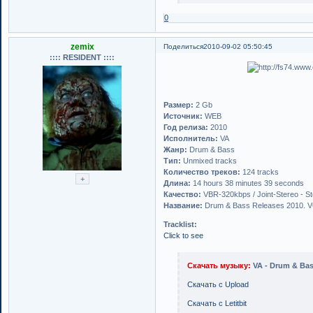
0
zemix
Поделиться
2010-09-02 05:50:45
:::: RESIDENT ::::
Размер:
2 Gb
Источник:
WEB
Год релиза:
2010
Исполнитель:
VA
Жанр:
Drum & Bass
Тип:
Unmixed tracks
Количество треков:
124 tracks
Длина:
14 hours 38 minutes 39 seconds
Качество:
VBR-320kbps / Joint-Stereo - S
Название:
Drum & Bass Releases 2010. 
Tracklist:
Click to see
Скачать музыку:
VA - Drum & Bas
Скачать с Upload
Скачать с Letitbit