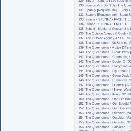
129. Slovar - Sancha | 320 kbps (6:2
130. Sonitus Vir - Don't Be (The Que
131. Spanky [Requiem.Inc] - Every D
132. Spanky [Requiem.Inc] - Stage B
133. Stunna - STUNNA - FACE THE 
134. Stunna - STUNNA - FACE THE 
135. Subsid - Monks of Cherab Ling 
136. The Outside Agency & Cooh - So
137. The Outside Agency & SPL - Se
138. The Queenstons - 06 Birth the S
139. The Queenstons - A Little Differe
140. The Queenstons - Break Away |
141. The Queenstons - Commuting | 
142. The Queenstons - Doctor Q | 32
143. The Queenstons - Everything Y
144. The Queenstons - Figurehead | 
145. The Queenstons - Going Back (
146. The Queenstons - Humanoid | 3
147. The Queenstons - I Control | 32
148. The Queenstons - I Never Wante
149. The Queenstons - Koan | 320 k
150. The Queenstons - One Life (fea
151. The Queenstons - Our Special P
152. The Queenstons - Our Special P
153. The Queenstons - Outsider (Ma
154. The Queenstons - Outsider (Voc
155. The Queenstons - Outsider | 32
156. The Queenstons - Painkiller | 3