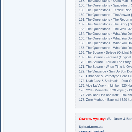
157. The Queenstons - Quiet Man | 3
158. The Queenstons - Spacedust | 
159. The Queenstons - Terrible Ride 
160. The Queenstons - The Answer |
161. The Queenstons - The Recurring
162. The Queenstons - The Story | 3
163. The Queenstons - The Wall | 32
164. The Queenstons - What You Do (
165. The Queenstons - What You Do
166. The Queenstons - What You Do (
167. The Queenstons - What You Do 
168. The Square - Believe (Original M
169. The Square - Farewell (Original 
170. The Square - Tell Me The Story (
171. The Square - When Time Is Over 
172. The Vangarde - Sun Up Sun Dow
173. Ultracode & Stereotype Feat Tii
174. Utah Jazz & Soulmatic - Disc-Oh
175. Vice La Vice - In Limbo | 320 kb
176. Y2d - Moments | 320 kbps (5:13
177. Zeal and Litta and Ketz - Raksh
178. Zero Method - External | 320 kb
Скачать музыку:
VA - Drum & Bas
Upload.com.ua
скачать с upload