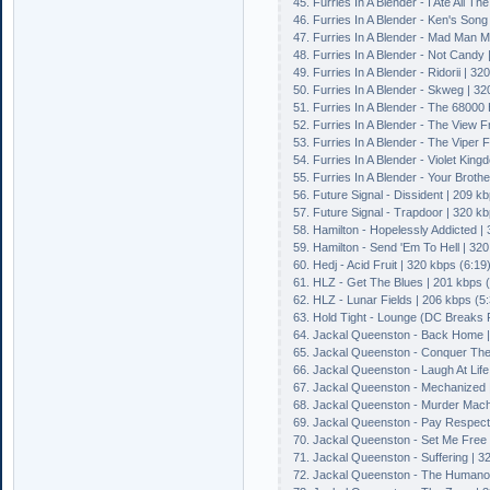
45. Furries In A Blender - I Ate All T
46. Furries In A Blender - Ken's Song
47. Furries In A Blender - Mad Man 
48. Furries In A Blender - Not Candy 
49. Furries In A Blender - Ridorii | 32
50. Furries In A Blender - Skweg | 32
51. Furries In A Blender - The 68000 
52. Furries In A Blender - The View 
53. Furries In A Blender - The Viper F
54. Furries In A Blender - Violet Kin
55. Furries In A Blender - Your Broth
56. Future Signal - Dissident | 209 k
57. Future Signal - Trapdoor | 320 kb
58. Hamilton - Hopelessly Addicted |
59. Hamilton - Send 'Em To Hell | 320
60. Hedj - Acid Fruit | 320 kbps (6:19
61. HLZ - Get The Blues | 201 kbps (
62. HLZ - Lunar Fields | 206 kbps (5
63. Hold Tight - Lounge (DC Breaks 
64. Jackal Queenston - Back Home |
65. Jackal Queenston - Conquer The 
66. Jackal Queenston - Laugh At Lif
67. Jackal Queenston - Mechanized |
68. Jackal Queenston - Murder Machi
69. Jackal Queenston - Pay Respect 
70. Jackal Queenston - Set Me Free (
71. Jackal Queenston - Suffering | 3
72. Jackal Queenston - The Humanoi