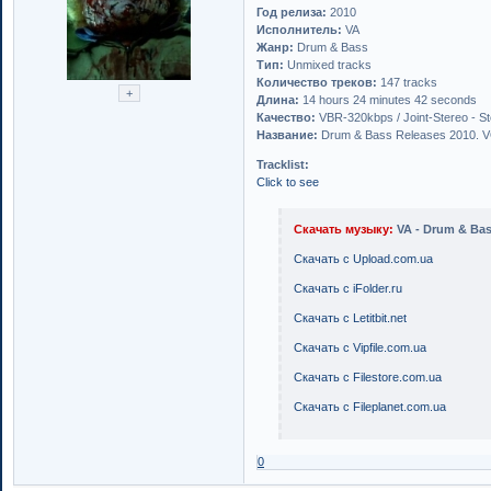
Год релиза:
2010
Исполнитель:
VA
Жанр:
Drum & Bass
Тип:
Unmixed tracks
Количество треков:
147 tracks
Длина:
14 hours 24 minutes 42 seconds
Качество:
VBR-320kbps / Joint-Stereo - S
Название:
Drum & Bass Releases 2010. 
Tracklist:
Click to see
Скачать музыку:
VA - Drum & Bas
Скачать с Upload.com.ua
Скачать с iFolder.ru
Скачать с Letitbit.net
Скачать с Vipfile.com.ua
Скачать с Filestore.com.ua
Скачать с Fileplanet.com.ua
0