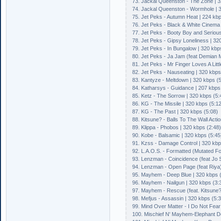
73. Jackal Queenston - The Zone | 3
74. Jackal Queenston - Wormhole | 3
75. Jet Peks - Autumn Heat | 224 kbp
76. Jet Peks - Black & White Cinema 
77. Jet Peks - Booty Boy and Serious
78. Jet Peks - Gipsy Loneliness | 32
79. Jet Peks - In Bungalow | 320 kbp
80. Jet Peks - Ja Jam (feat Demian M
81. Jet Peks - Mr Finger Loves A Litt
82. Jet Peks - Nauseating | 320 kbps
83. Kantyze - Meltdown | 320 kbps (5
84. Katharsys - Guidance | 207 kbps
85. Ketz - The Sorrow | 320 kbps (5:
86. KG - The Missile | 320 kbps (5:12
87. KG - The Past | 320 kbps (5:08)
88. Kitsune? - Balls To The Wall Acti
89. Klippa - Phobos | 320 kbps (2:48)
90. Kobe - Balsamic | 320 kbps (5:45
91. Kzss - Damage Control | 320 kbp
92. L.A.O.S. - Formatted (Mutated F
93. Lenzman - Coincidence (feat Jo S
94. Lenzman - Open Page (feat Riya)
95. Mayhem - Deep Blue | 320 kbps 
96. Mayhem - Nailgun | 320 kbps (3:
97. Mayhem - Rescue (feat. Kitsune?
98. Mefjus - Assassin | 320 kbps (5:
99. Mind Over Matter - I Do Not Fear
100. Mischief N' Mayhem-Elephant D