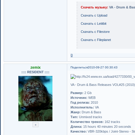
Скачать музыку:
VA - Drum & Bas
Скачать с Upload
Скачать с Letitbit
Скачать с Filestore
Скачать с Fileplanet
0
zemix
Поделиться
2010-09-27 00:30:43
:::: RESIDENT ::::
VA - Drum & Bass Releases VOL#25 (2010
Размер:
2 Gb
Источник:
WEB
Год релиза:
2010
Исполнитель:
VA
Жанр:
Drum & Bass
Тип:
Unmixed tracks
Количество треков:
162 tracks
Длина:
15 hours 40 minutes 20 seconds
Качество:
VBR-320kbps / Joint-Stereo - S