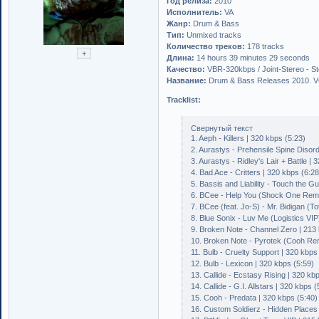
Год релиза:
2010
Исполнитель:
VA
Жанр:
Drum & Bass
Тип:
Unmixed tracks
Количество треков:
178 tracks
Длина:
14 hours 39 minutes 29 seconds
Качество:
VBR-320kbps / Joint-Stereo - S
Название:
Drum & Bass Releases 2010. 
Tracklist:
Свернутый текст
1. Aeph - Killers | 320 kbps (5:23)
2. Aurastys - Prehensile Spine Disord
3. Aurastys - Ridley's Lair + Battle | 
4. Bad Ace - Critters | 320 kbps (6:28
5. Bassis and Liability - Touch the Gu
6. BCee - Help You (Shock One Remix
7. BCee (feat. Jo-S) - Mr. Bidigan (T
8. Blue Sonix - Luv Me (Logistics VIP
9. Broken Note - Channel Zero | 213 
10. Broken Note - Pyrotek (Cooh Rem
11. Bulb - Cruelty Support | 320 kbps
12. Bulb - Lexicon | 320 kbps (5:59)
13. Callide - Ecstasy Rising | 320 kb
14. Callide - G.I. Allstars | 320 kbps (
15. Cooh - Predata | 320 kbps (5:40)
16. Custom Soldierz - Hidden Places 