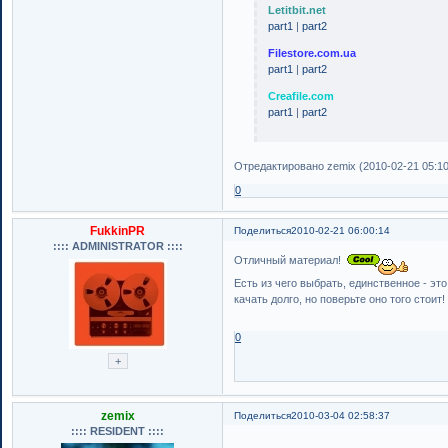
Letitbit.net
part1
|
part2
Filestore.com.ua
part1
|
part2
Creafile.com
part1
|
part2
Отредактировано zemix (2010-02-21 05:10
0
FukkinPR
Поделиться
2010-02-21 06:00:14
:::: ADMINISTRATOR ::::
Отличный материал!
Есть из чего выбрать, единственное - эт
качать долго, но поверьте оно того стоит
0
zemix
Поделиться
2010-03-04 02:58:37
:::: RESIDENT ::::