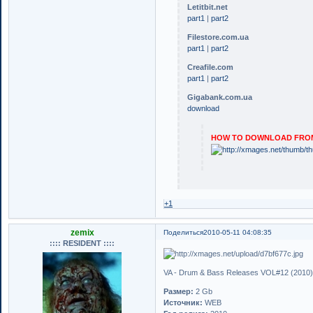
Letitbit.net
part1
|
part2
Filestore.com.ua
part1
|
part2
Сreafile.com
part1
|
part2
Gigabank.com.ua
download
HOW TO DOWNLOAD FROM 
+1
zemix
Поделиться
2010-05-11 04:08:35
:::: RESIDENT ::::
VA - Drum & Bass Releases VOL#12 (2010
Размер:
2 Gb
Источник:
WEB