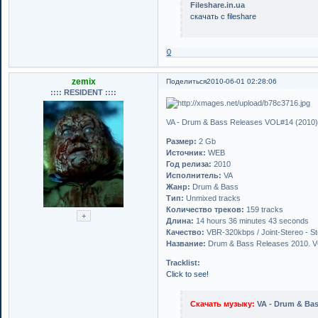
Fileshare.in.ua
скачать с fileshare
0
zemix
Поделиться
2010-06-01 02:28:06
:::: RESIDENT ::::
VA - Drum & Bass Releases VOL#14 (2010
Размер:
2 Gb
Источник:
WEB
Год релиза:
2010
Исполнитель:
VA
Жанр:
Drum & Bass
Тип:
Unmixed tracks
Количество треков:
159 tracks
Длина:
14 hours 36 minutes 43 seconds
Качество:
VBR-320kbps / Joint-Stereo - S
Название:
Drum & Bass Releases 2010. 
Tracklist:
Click to see!
Скачать музыку:
VA - Drum & Bas