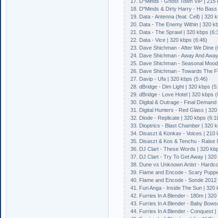
17. D*Minds - Ghost Town VIP | 215 
18. D*Minds & Dirty Harry - Ho Bass 
19. Data - Antenna (feat. Cell) | 320 
20. Data - The Enemy Within | 320 kb
21. Data - The Sprawl | 320 kbps (6:
22. Data - Vice | 320 kbps (6:46)
23. Dave Shichman - After We Dine (O
24. Dave Shichman - Away And Away (
25. Dave Shichman - Seasonal Moods 
26. Dave Shichman - Towards The Fire
27. Davip - Ufa | 320 kbps (5:46)
28. dBridge - Dim Light | 320 kbps (5
29. dBridge - Love Hotel | 320 kbps (
30. Digital & Outrage - Final Demand
31. Digital Hunters - Red Glass | 320
32. Diode - Replicate | 320 kbps (6:1
33. Dioptrics - Blast Chamber | 320 
34. Disaszt & Konkav - Voices | 210 
35. Disaszt & Kos & Tenchu - Raise I
36. DJ Clart - These Words | 320 kbp
37. DJ Clart - Try To Get Away | 320
38. Dune vs Unknown Artist - Hardco
39. Flame and Encode - Scary Puppet
40. Flame and Encode - Sonde 2012 
41. Furi Anga - Inside The Sun | 320 
42. Furries In A Blender - 180m | 320
43. Furries In A Blender - Baby Bowse
44. Furries In A Blender - Conquest |