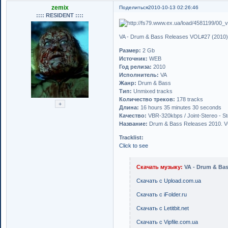
zemix
Поделиться
2010-10-13 02:26:46
:::: RESIDENT ::::
VA - Drum & Bass Releases VOL#27 (2010
Размер:
2 Gb
Источник:
WEB
Год релиза:
2010
Исполнитель:
VA
Жанр:
Drum & Bass
Тип:
Unmixed tracks
Количество треков:
178 tracks
Длина:
16 hours 35 minutes 30 seconds
Качество:
VBR-320kbps / Joint-Stereo - S
Название:
Drum & Bass Releases 2010. 
Tracklist:
Click to see
Скачать музыку:
VA - Drum & Bas
Скачать с Upload.com.ua
Скачать с iFolder.ru
Скачать с Letitbit.net
Скачать с Vipfile.com.ua