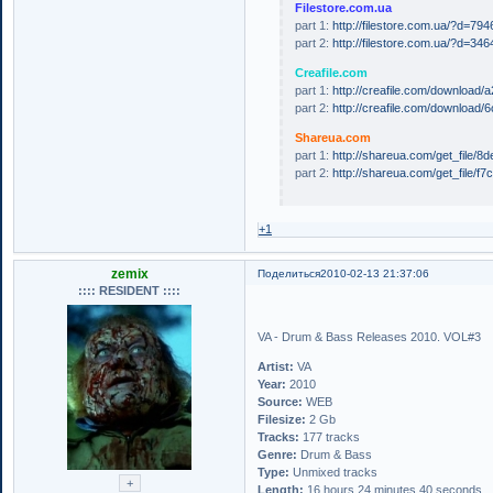
Filestore.com.ua
part 1:
http://filestore.com.ua/?d=7
part 2:
http://filestore.com.ua/?d=3
Creafile.com
part 1:
http://creafile.com/downloa
part 2:
http://creafile.com/downloa
Shareua.com
part 1:
http://shareua.com/get_file/
part 2:
http://shareua.com/get_file/f
+1
zemix
Поделиться
2010-02-13 21:37:06
:::: RESIDENT ::::
VA - Drum & Bass Releases 2010. VOL#3
Artist:
VA
Year:
2010
Source:
WEB
Filesize:
2 Gb
Tracks:
177 tracks
Genre:
Drum & Bass
Type:
Unmixed tracks
Length:
16 hours 24 minutes 40 seconds