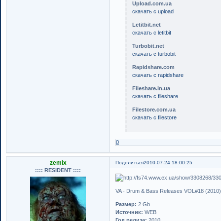
Upload.com.ua
скачать с upload
Letitbit.net
скачать с letitbit
Turbobit.net
скачать с turbobit
Rapidshare.com
скачать с rapidshare
Fileshare.in.ua
скачать с fileshare
Filestore.com.ua
скачать с filestore
0
zemix
Поделиться
2010-07-24 18:00:25
:::: RESIDENT ::::
VA - Drum & Bass Releases VOL#18 (2010
Размер:
2 Gb
Источник:
WEB
Год релиза:
2010