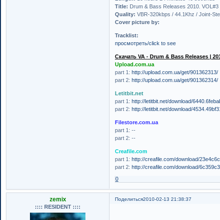
Title:
Drum & Bass Releases 2010. VOL#3
Quality:
VBR-320kbps / 44.1Khz / Joint-Ste
Cover picture by:
Tracklist:
просмотреть/click to see
Скачать VA - Drum & Bass Releases | 201
Upload.com.ua
part 1:
http://upload.com.ua/get/901362313/
part 2:
http://upload.com.ua/get/901362314/
Letitbit.net
part 1:
http://letitbit.net/download/6440.6
part 2:
http://letitbit.net/download/4534.4
Filestore.com.ua
part 1: --
part 2: --
Creafile.com
part 1:
http://creafile.com/download/23e4c
part 2:
http://creafile.com/download/6c35
0
zemix
Поделиться
2010-02-13 21:38:37
:::: RESIDENT ::::