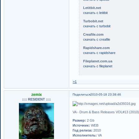
Letitbit.net
скачать с letitbit
Turbobit.net
скачать с turbobit
Сreafile.com
скачать с creafile
Rapidshare.com
скачать с rapidshare
Fileplanet.com.ua
скачать с fileplanet
+1
zemix
Поделиться
2010-05-18 23:38:46
:::: RESIDENT ::::
VA - Drum & Bass Releases VOL#13 (2010
Размер:
2 Gb
Источник:
WEB
Год релиза:
2010
Исполнитель:
VA