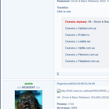
Название:
Drum & Bass Releases 2010. 
Tracklist:
Click to see
Скачать музыку:
VA - Drum & Bas
Скачать с Upload.com.ua
Скачать с iFolder.ru
Скачать с Letitbit.net
Скачать с Vipfile.com.ua
Скачать с Filestore.com.ua
Скачать с Fileplanet.com.ua
0
zemix
Поделиться
2010-10-08 01:34:46
:::: RESIDENT ::::
VA - Drum & Bass Releases VOL#26 (2010
Размер:
2 Gb
Источник:
WEB