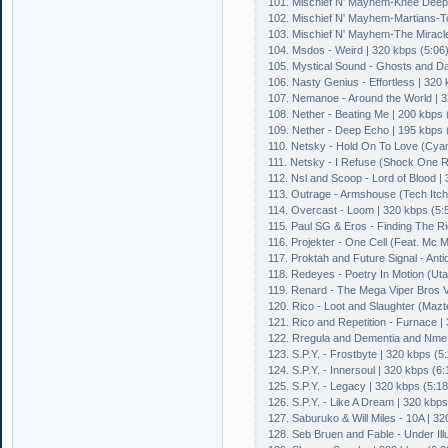
101. Mischief N' Mayhem-Knee Deep-
102. Mischief N' Mayhem-Martians-To
103. Mischief N' Mayhem-The Miracle
104. Msdos - Weird | 320 kbps (5:06
105. Mystical Sound - Ghosts and Da
106. Nasty Genius - Effortless | 320 
107. Nemanoe - Around the World | 3
108. Nether - Beating Me | 200 kbps 
109. Nether - Deep Echo | 195 kbps 
110. Netsky - Hold On To Love (Cyant
111. Netsky - I Refuse (Shock One R
112. Nsl and Scoop - Lord of Blood |
113. Outrage - Armshouse (Tech Itch
114. Overcast - Loom | 320 kbps (5:
115. Paul SG & Eros - Finding The Ri
116. Projekter - One Cell (Feat. Mc 
117. Proktah and Future Signal - Anti
118. Redeyes - Poetry In Motion (Ut
119. Renard - The Mega Viper Bros V
120. Rico - Loot and Slaughter (Mazt
121. Rico and Repetition - Furnace |
122. Rregula and Dementia and Nme 
123. S.P.Y. - Frostbyte | 320 kbps (5
124. S.P.Y. - Innersoul | 320 kbps (6:
125. S.P.Y. - Legacy | 320 kbps (5:18
126. S.P.Y. - Like A Dream | 320 kbps
127. Saburuko & Will Miles - 10A | 32
128. Seb Bruen and Fable - Under Ill