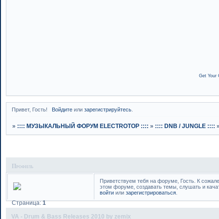
Get Your 
Привет, Гость!
Войдите
или
зарегистрируйтесь
.
»
:::: МУЗЫКАЛЬНЫЙ ФОРУМ ELECTROTOP ::::
»
:::: DNB / JUNGLE ::::
Профиль
Приветствуем тебя на форуме, Гость. К сожал
этом форуме, создавать темы, слушать и кача
войти
или
зарегистрироваться
.
Страница:
1
VA - Drum & Bass Releases 2010 by zemix