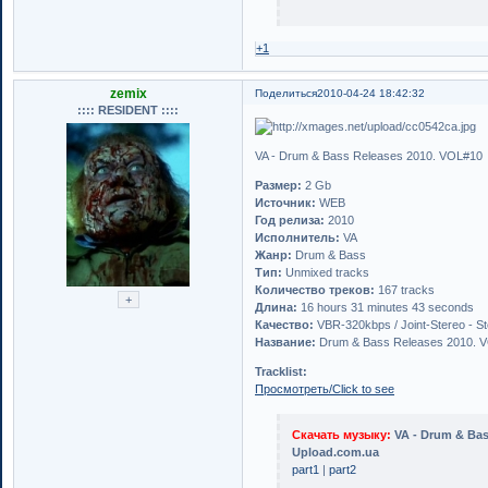
+1
zemix
Поделиться
2010-04-24 18:42:32
:::: RESIDENT ::::
VA - Drum & Bass Releases 2010. VOL#10
Размер:
2 Gb
Источник:
WEB
Год релиза:
2010
Исполнитель:
VA
Жанр:
Drum & Bass
Тип:
Unmixed tracks
Количество треков:
167 tracks
Длина:
16 hours 31 minutes 43 seconds
Качество:
VBR-320kbps / Joint-Stereo - S
Название:
Drum & Bass Releases 2010. 
Tracklist:
Просмотреть/Click to see
Скачать музыку:
VA - Drum & Bas
Upload.com.ua
part1
|
part2