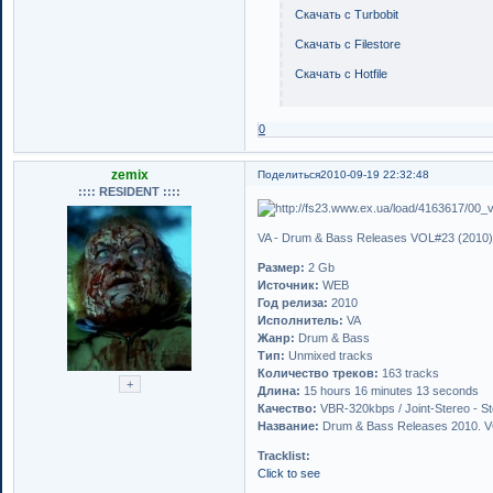
Скачать с Turbobit
Скачать с Filestore
Скачать с Hotfile
0
zemix
Поделиться
2010-09-19 22:32:48
:::: RESIDENT ::::
VA - Drum & Bass Releases VOL#23 (2010
Размер:
2 Gb
Источник:
WEB
Год релиза:
2010
Исполнитель:
VA
Жанр:
Drum & Bass
Тип:
Unmixed tracks
Количество треков:
163 tracks
Длина:
15 hours 16 minutes 13 seconds
Качество:
VBR-320kbps / Joint-Stereo - S
Название:
Drum & Bass Releases 2010. 
Tracklist:
Click to see