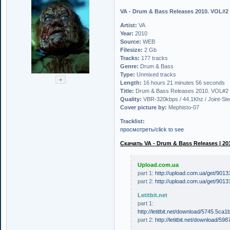
VA - Drum & Bass Releases 2010. VOL#2
Artist:
VA
Year:
2010
Source:
WEB
Filesize:
2 Gb
Tracks:
177 tracks
Genre:
Drum & Bass
Type:
Unmixed tracks
Length:
16 hours 21 minutes 56 seconds
Title:
Drum & Bass Releases 2010. VOL#2
Quality:
VBR-320kbps / 44.1Khz / Joint-Ste
Cover picture by:
Mephisto-07
Tracklist:
просмотреть/click to see
Скачать VA - Drum & Bass Releases | 201
Upload.com.ua
part 1:
http://upload.com.ua/get/9013
part 2:
http://upload.com.ua/get/9013
Letitbit.net
part 1:
http://letitbit.net/download/5745.5
part 2:
http://letitbit.net/download/