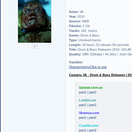
Artist:
VA
Year:
2010
Source:
WEB
Filesize:
2 Gb
Tracks:
162 tracks
Genre:
Drum & Bass
Type:
Unmixed tracks
Length:
16 hours 32 minutes 56 seconds
Title:
Drum & Bass Releases 2010. VOL#6
Quality:
VBR-320kbps / 44.1Khz / Joint-Ste
Tracklist:
Просмотреть/Click to see
Скачать VA - Drum & Bass Releases | 201
Upload.com.ua
part1
|
part2
Letitbit.net
part1
|
part2
Shareua.com
part1
|
part2
Creafile.com
part1
|
part2