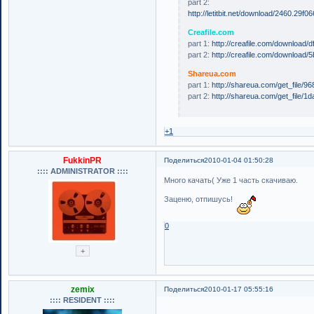
part 2:
http://letitbit.net/download/2460.2
Creafile.com
part 1:
http://creafile.com/download
part 2:
http://creafile.com/downloa
Shareua.com
part 1:
http://shareua.com/get_file/
part 2:
http://shareua.com/get_file/
+1
FukkinPR
Поделиться
2010-01-04 01:50:28
:::: ADMINISTRATOR ::::
Много качать( Уже 1 часть скачиваю.
Заценю, отпишусь!
0
zemix
Поделиться
2010-01-17 05:55:16
:::: RESIDENT ::::