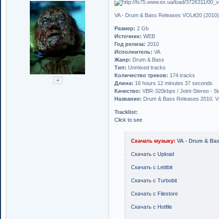
VA - Drum & Bass Releases VOL#20 (2010
Размер:
2 Gb
Источник:
WEB
Год релиза:
2010
Исполнитель:
VA
Жанр:
Drum & Bass
Тип:
Unmixed tracks
Количество треков:
174 tracks
Длина:
16 hours 12 minutes 37 seconds
Качество:
VBR-320kbps / Joint-Stereo - S
Название:
Drum & Bass Releases 2010. 
Tracklist:
Click to see
Скачать музыку:
VA - Drum & Bas
Скачать с Upload
Скачать с Letitbit
Скачать с Turbobit
Скачать с Filestore
Скачать с Hotfile