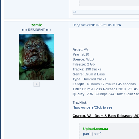
+1
zemix
Поделиться
2010-02-21 05:10:26
:::: RESIDENT ::::
Artist:
VA
Year:
2010
Source:
WEB
Filesize:
2 Gb
Tracks:
190 tracks
Genre:
Drum & Bass
Type:
Unmixed tracks
Length:
18 hours 17 minutes 45 seconds
Title:
Drum & Bass Releases 2010. VOL#5
Quality:
VBR-320kbps / 44.1Khz / Joint-Ste
Tracklist:
Просмотреть/Click to see
Скачать VA - Drum & Bass Releases | 201
Upload.com.ua
part1
|
part2