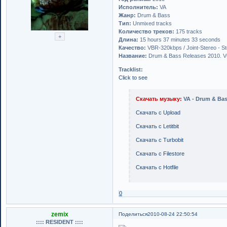
Исполнитель:
VA
Жанр:
Drum & Bass
Тип:
Unmixed tracks
Количество треков:
175 tracks
Длина:
15 hours 37 minutes 33 seconds
Качество:
VBR-320kbps / Joint-Stereo - S
Название:
Drum & Bass Releases 2010. 
Tracklist:
Click to see
Скачать музыку:
VA - Drum & Bas
Скачать с Upload
Скачать с Letitbit
Скачать с Turbobit
Скачать с Filestore
Скачать с Hotfile
0
zemix
Поделиться
2010-08-24 22:50:54
:::: RESIDENT ::::