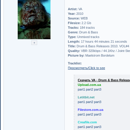
Artist:
VA
Year:
2010
Source:
WEB
Filesize:
2.2 Gb
Tracks:
184 tracks
Genre:
Drum & Bass
Type:
Unmixed tracks
Length:
17 hours 44 minutes 21 seconds
Title:
Drum & Bass Releases 2010. VOL#4
Quality:
VBR-320kbps / 44.1Khz / Joint-Ste
Picture by:
Maelstrom Bordelum
Tracklist:
Просмотреть/Click to see
Скачать VA - Drum & Bass Releases
Upload.com.ua
part1
part2
part3
Letitbit.net
part1
part2
part3
Filestore.com.ua
part1
part2
part3
Creafile.com
part1
part2
part3