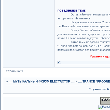
ПОВЕДЕНИЕ В ТЕМЕ:
Оставляйте свои коментарии! Особен
автору темы. Не ленитесь!
Не нужно писать в теме "Спасибо, всё 
т.п. Ваши действия никому не интересны.
Если у Вас не работает ссылка - не 
данный момент сервис, куда залит трек, 
позже. Если же ошибка в другом - обрат
Автор темы не должен отвечать на ко
"Я знал, что вам понравится." и т.д. Есл
приёмом пользуются для поднятия своей
Правила недор
+2
Страница:
1
»
:::: МУЗЫКАЛЬНЫЙ ФОРУМ ELECTROTOP ::::
»
:::: TRANCE / PROGRES
Создать сайт б