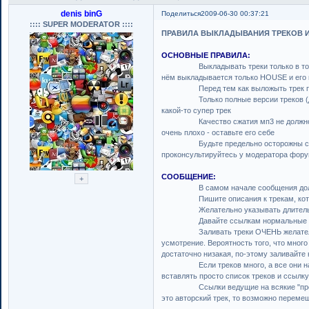
denis binG
Поделиться
2009-06-30 00:37:21
:::: SUPER MODERATOR ::::
ПРАВИЛА ВЫКЛАДЫВАНИЯ ТРЕКОВ 
ОСНОВНЫЕ ПРАВИЛА:
Выкладывать треки только в том стил
нём выкладывается только HOUSE и его п
Перед тем как выложыть трек пол
Только полные версии треков (длител
какой-то супер трек
Качество сжатия мп3 не должно быть 
очень плохо - оставьте его себе
Будьте предельно осторожны с выкл
проконсультируйтесь у модератора форум
СООБЩЕНИЕ:
В самом начале сообщения должно 
Пишите описания к трекам, котор
Желательно указывать длительност
Давайте ссылкам нормальные названи
Заливать треки ОЧЕНЬ желательно в п
усмотрение. Вероятность того, что много 
достаточно низакая, по-этому заливайте
Если треков много, а все они находят
вставлять просто список треков и ссылку 
Ссылки ведущие на всякие "промо" серв
это авторский трек, то возможно перем