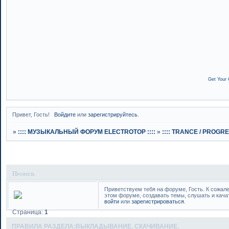
Get Your 
Привет, Гость!
Войдите
или
зарегистрируйтесь
.
»
:::: МУЗЫКАЛЬНЫЙ ФОРУМ ELECTROTOP ::::
»
:::: TRANCE / PROGRES
Профиль
Приветствуем тебя на форуме, Гость. К сожал
этом форуме, создавать темы, слушать и кача
войти
или
зарегистрироваться
.
Страница:
1
ПРАВИЛА РАЗДЕЛА:ВЫКЛАДЫВАНИЕ, СКАЧИВАНИЕ.