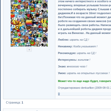
этом ничего интерестного и особого н
вечеринку, впервые услышав house-рит
постепено собирать музыку. Слышав в
диджеем.И в возрасте 16лет подкопил
бит.Понимая что на данный момент д
роботе на создаения своих миксов (с
было размещать свои работы. Написав
и в дальнейшей роботы диджея продо
играть на Винилах . На данный момент
Люблю:
играть на СД !
Ненавижу:
Когда указывают !
Рекомендую:
играть на СД !
Интересуюсь:
винилом !
Знаю:
мноооого чего !
Умею:
играть на открытых тусовках !
Может что-то ещо надо будет, говорит
Отредактировано denkarllion (2009-08-01 
0
Страница:
1