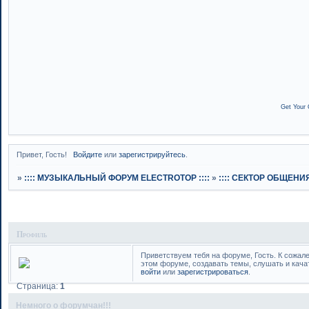
Get Your 
Привет, Гость!
Войдите
или
зарегистрируйтесь
.
»
:::: МУЗЫКАЛЬНЫЙ ФОРУМ ELECTROTOP ::::
»
:::: СЕКТОР ОБЩЕНИЯ 
Профиль
Приветствуем тебя на форуме, Гость. К сожал
этом форуме, создавать темы, слушать и кача
войти
или
зарегистрироваться
.
Страница:
1
Немного о форумчан!!!