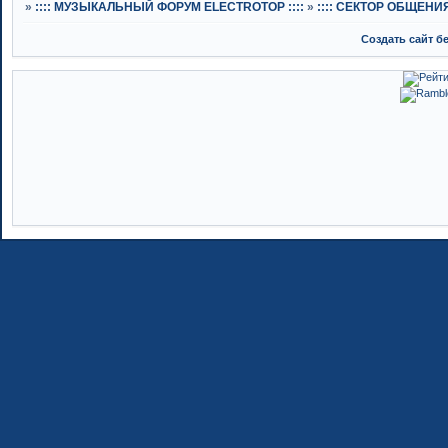
»
:::: МУЗЫКАЛЬНЫЙ ФОРУМ ELECTROTOP ::::
»
:::: СЕКТОР ОБЩЕНИЯ 
Создать сайт б